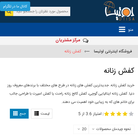
کانال ما در تلگرام
منو
مرکز مشتریان
فروشگاه اینترنتی اوتیسا
—›
کفش زنانه
کفش زنانه
خرید کفش زنانه. جدیدترین کفش های زنانه در طرح های مختلف با برندهای معروف روز
دنیا. کفش زنانه ایتالیایی گوچی، کفش کالج زنانه راحت یا کفش اسپرت با طراحی جالب
برای خانم های که به زیبایی خود اهمیت می دهند.
-
مدل کفش دخترانه
مدل کفش زنانه
امتیاز 3.6 از 5
لیست
جمع
|
نحوه چیدمان محصولات
20