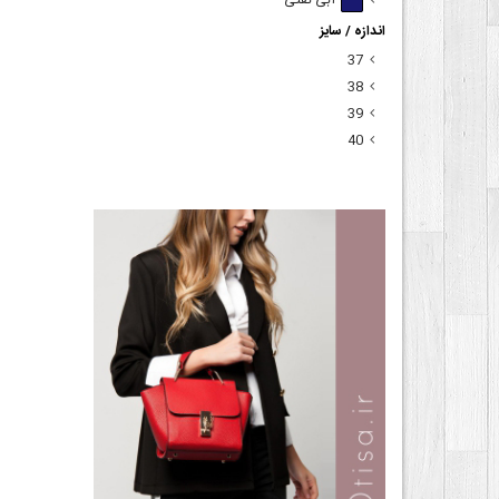
آبی نفتی
اندازه / سایز
37
38
39
40