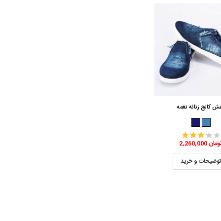
ش کالج زنانه نغمه
2,260,0 تومان
وضیحات و خرید