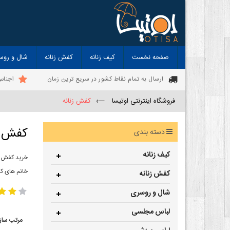
صفحه نخست
کیف زنانه
کفش زنانه
شال و روس
ارسال به تمام نقاط کشور در سریع ترین زمان
اجناس
فروشگاه اینترنتی اوتیسا
—›
کفش زنانه
کفش ز
دسته بندی
کیف زنانه
خرید کفش زن
خانم های ک
کفش زنانه
شال و روسری
لباس مجلسی
مرتب ساز