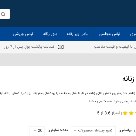
ری
لباس مجلسی
لباس زیر زنانه
بلوز زنانه
لباس ورزشی
 با کیفیت و قیمت مناسب
ضمانت برگشت پول پس از 7 روز
نانه
انه. جدیدترین کفش های زنانه در طرح های مختلف با برندهای معروف روز دنیا. کفش زنانه ایت
ه به زیبایی خود اهمیت می دهند.
-
مدل کفش دخترانه
مدل کفش زنانه
امتیاز 3.6 از 5
|
ی براساس:
تعداد نمایش:
نحوه چیدمان محصولات
20