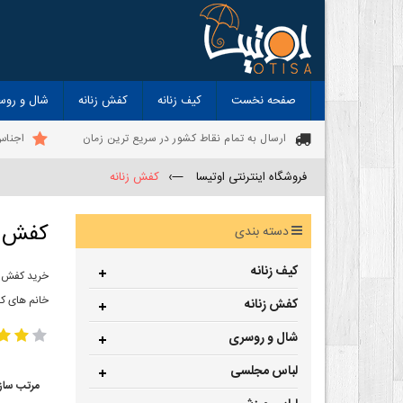
صفحه نخست
کیف زنانه
کفش زنانه
شال و روس
ارسال به تمام نقاط کشور در سریع ترین زمان
اجناس
فروشگاه اینترنتی اوتیسا
—›
کفش زنانه
کفش ز
دسته بندی
کیف زنانه
خرید کفش زن
خانم های ک
کفش زنانه
شال و روسری
لباس مجلسی
مرتب ساز