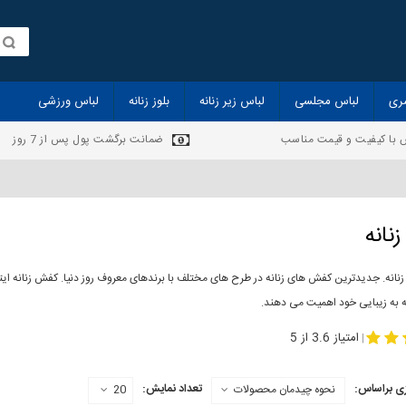
ری
لباس مجلسی
لباس زیر زنانه
بلوز زنانه
لباس ورزشی
 با کیفیت و قیمت مناسب
ضمانت برگشت پول پس از 7 روز
نانه
انه. جدیدترین کفش های زنانه در طرح های مختلف با برندهای معروف روز دنیا. کفش زنانه ایت
ه به زیبایی خود اهمیت می دهند.
-
مدل کفش دخترانه
مدل کفش زنانه
امتیاز 3.6 از 5
|
ی براساس:
تعداد نمایش:
نحوه چیدمان محصولات
20