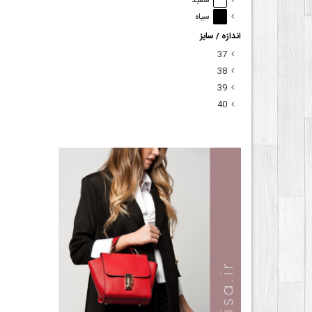
سفید
سیاه
اندازه / سایز
37
38
39
40