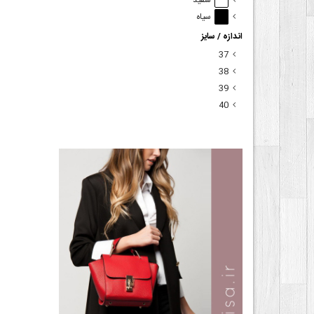
سفید
سیاه
اندازه / سایز
37
38
39
40