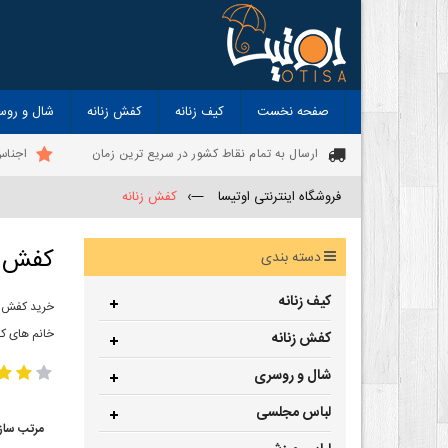
صفحه نخست
کیف زنانه
کفش زنانه
شال و روس
ارسال به تمام نقاط کشور در سریع ترین زمان
اجناس
فروشگاه اینترنتی اوتیسا
—›
کفش زنانه
کفش ز
دسته بندی
کیف زنانه
خرید کفش زن
خانم های ک
کفش زنانه
شال و روسری
لباس مجلسی
مرتب ساز