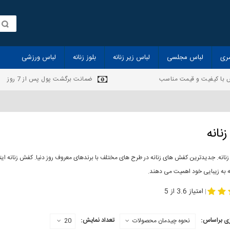
ری
لباس مجلسی
لباس زیر زنانه
بلوز زنانه
لباس ورزشی
 با کیفیت و قیمت مناسب
ضمانت برگشت پول پس از 7 روز
نانه
انه. جدیدترین کفش های زنانه در طرح های مختلف با برندهای معروف روز دنیا. کفش زنانه ایت
ه به زیبایی خود اهمیت می دهند.
-
مدل کفش دخترانه
مدل کفش زنانه
امتیاز 3.6 از 5
|
ی براساس:
تعداد نمایش:
نحوه چیدمان محصولات
20