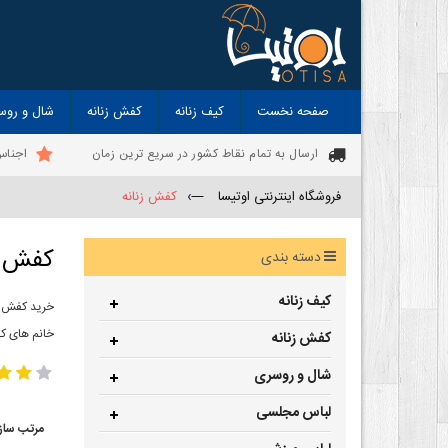
صفحه نخست
کیف زنانه
کفش زنانه
شال و روس
ارسال به تمام نقاط کشور در سریع ترین زمان
اجناس
فروشگاه اینترنتی اوتیسا
—›
کفش زنانه
کفش ز
دسته بندی
کیف زنانه
خرید کفش زن
خانم های ک
کفش زنانه
شال و روسری
لباس مجلسی
مرتب ساز