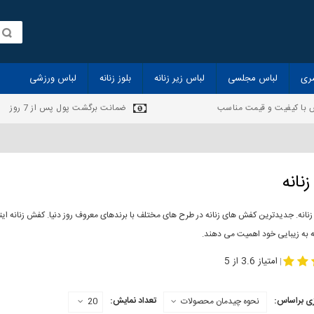
ری
لباس مجلسی
لباس زیر زنانه
بلوز زنانه
لباس ورزشی
 با کیفیت و قیمت مناسب
ضمانت برگشت پول پس از 7 روز
نانه
انه. جدیدترین کفش های زنانه در طرح های مختلف با برندهای معروف روز دنیا. کفش زنانه ایت
ه به زیبایی خود اهمیت می دهند.
-
مدل کفش دخترانه
مدل کفش زنانه
امتیاز 3.6 از 5
|
ی براساس:
تعداد نمایش:
نحوه چیدمان محصولات
20