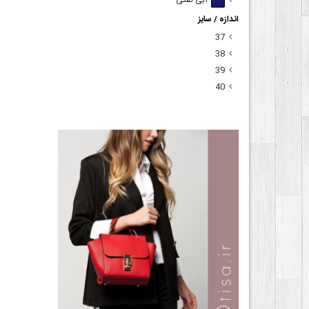
آبی نفتی
اندازه / سایز
37
38
39
40