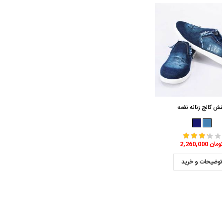
ش کالج زنانه نغمه
2,260,0 تومان
وضیحات و خرید