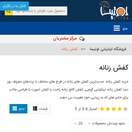
کانال ما در تلگرام
منو
مرکز مشتریان
فروشگاه اینترنتی اوتیسا
—›
کفش زنانه
کفش زنانه
خرید کفش زنانه. جدیدترین کفش های زنانه در طرح های مختلف با برندهای معروف روز
دنیا. کفش زنانه ایتالیایی گوچی، کفش کالج زنانه راحت یا کفش اسپرت با طراحی جالب
برای خانم های که به زیبایی خود اهمیت می دهند.
-
مدل کفش دخترانه
مدل کفش زنانه
امتیاز 3.6 از 5
لیست
جمع
|
نحوه چیدمان محصولات
20