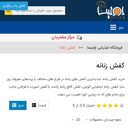
کانال ما در تلگرام
منو
مرکز مشتریان
فروشگاه اینترنتی اوتیسا
—›
کفش زنانه
کفش زنانه
خرید کفش زنانه. جدیدترین کفش های زنانه در طرح های مختلف با برندهای معروف روز
دنیا. کفش زنانه ایتالیایی گوچی، کفش کالج زنانه راحت یا کفش اسپرت با طراحی جالب
برای خانم های که به زیبایی خود اهمیت می دهند.
-
مدل کفش دخترانه
مدل کفش زنانه
امتیاز 3.6 از 5
لیست
جمع
|
نحوه چیدمان محصولات
20