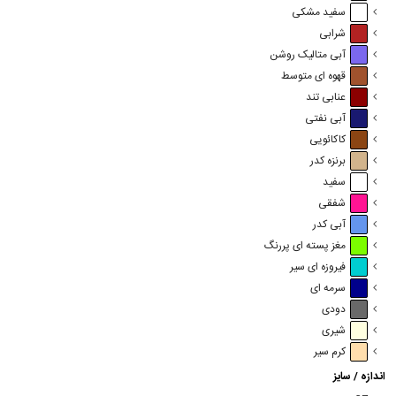
سفید مشکی
شرابی
آبی متالیک روشن
قهوه ای متوسط
عنابی تند
آبی نفتی
کاکائویی
برنزه کدر
سفید
شفقی
آبی کدر
مغز پسته ای پررنگ
فیروزه ای سیر
سرمه ای
دودی
شیری
کرم سیر
اندازه / سایز