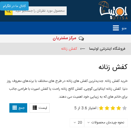
کانال ما در تلگرام
منو
مرکز مشتریان
فروشگاه اینترنتی اوتیسا
—›
کفش زنانه
کفش زنانه
خرید کفش زنانه. جدیدترین کفش های زنانه در طرح های مختلف با برندهای معروف روز
دنیا. کفش زنانه ایتالیایی گوچی، کفش کالج زنانه راحت یا کفش اسپرت با طراحی جالب
برای خانم های که به زیبایی خود اهمیت می دهند.
-
مدل کفش دخترانه
مدل کفش زنانه
امتیاز 3.6 از 5
لیست
جمع
|
نحوه چیدمان محصولات
20