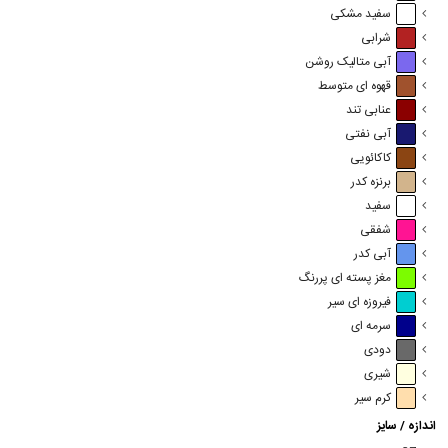
سفید مشکی
شرابی
آبی متالیک روشن
قهوه ای متوسط
عنابی تند
آبی نفتی
کاکائویی
برنزه کدر
سفید
شفقی
آبی کدر
مغز پسته ای پررنگ
فیروزه ای سیر
سرمه ای
دودی
شیری
کرم سیر
اندازه / سایز