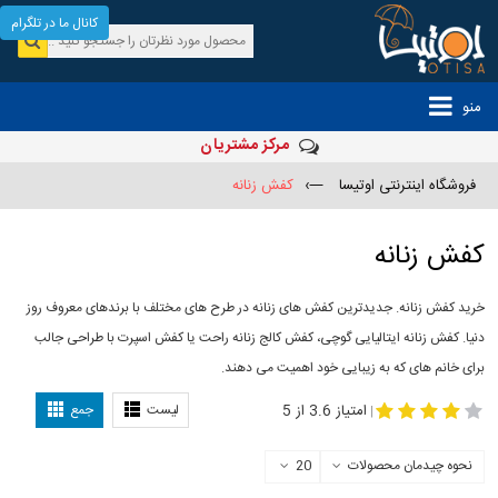
کانال ما در تلگرام
منو
مرکز مشتریان
فروشگاه اینترنتی اوتیسا
—›
کفش زنانه
کفش زنانه
خرید کفش زنانه. جدیدترین کفش های زنانه در طرح های مختلف با برندهای معروف روز
دنیا. کفش زنانه ایتالیایی گوچی، کفش کالج زنانه راحت یا کفش اسپرت با طراحی جالب
برای خانم های که به زیبایی خود اهمیت می دهند.
-
مدل کفش دخترانه
مدل کفش زنانه
امتیاز 3.6 از 5
لیست
جمع
|
نحوه چیدمان محصولات
20