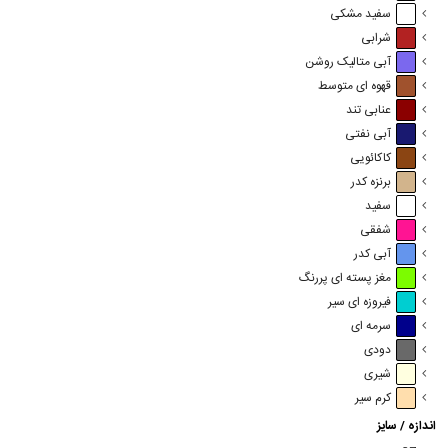
سفید مشکی
شرابی
آبی متالیک روشن
قهوه ای متوسط
عنابی تند
آبی نفتی
کاکائویی
برنزه کدر
سفید
شفقی
آبی کدر
مغز پسته ای پررنگ
فیروزه ای سیر
سرمه ای
دودی
شیری
کرم سیر
اندازه / سایز