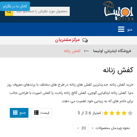
کانال ما در تلگرام
منو
مرکز مشتریان
فروشگاه اینترنتی اوتیسا
—›
کفش زنانه
کفش زنانه
خرید کفش زنانه. جدیدترین کفش های زنانه در طرح های مختلف با برندهای معروف روز
دنیا. کفش زنانه ایتالیایی گوچی، کفش کالج زنانه راحت یا کفش اسپرت با طراحی جالب
برای خانم های که به زیبایی خود اهمیت می دهند.
-
مدل کفش دخترانه
مدل کفش زنانه
امتیاز 3.6 از 5
لیست
جمع
|
نحوه چیدمان محصولات
20