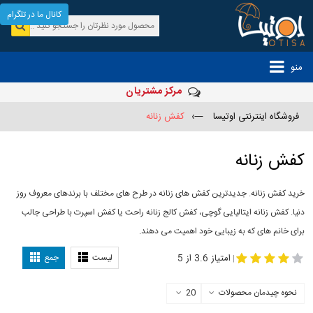
کانال ما در تلگرام
منو
مرکز مشتریان
فروشگاه اینترنتی اوتیسا
—›
کفش زنانه
کفش زنانه
خرید کفش زنانه. جدیدترین کفش های زنانه در طرح های مختلف با برندهای معروف روز
دنیا. کفش زنانه ایتالیایی گوچی، کفش کالج زنانه راحت یا کفش اسپرت با طراحی جالب
برای خانم های که به زیبایی خود اهمیت می دهند.
-
مدل کفش دخترانه
مدل کفش زنانه
امتیاز 3.6 از 5
لیست
جمع
|
نحوه چیدمان محصولات
20