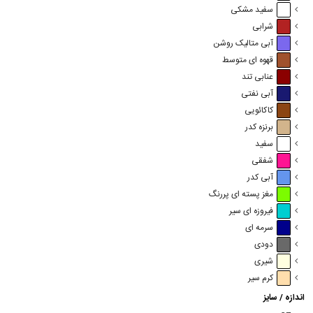
سفید مشکی
شرابی
آبی متالیک روشن
قهوه ای متوسط
عنابی تند
آبی نفتی
کاکائویی
برنزه کدر
سفید
شفقی
آبی کدر
مغز پسته ای پررنگ
فیروزه ای سیر
سرمه ای
دودی
شیری
کرم سیر
اندازه / سایز