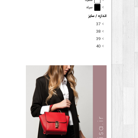
سفید
سیاه
اندازه / سایز
37
38
39
40