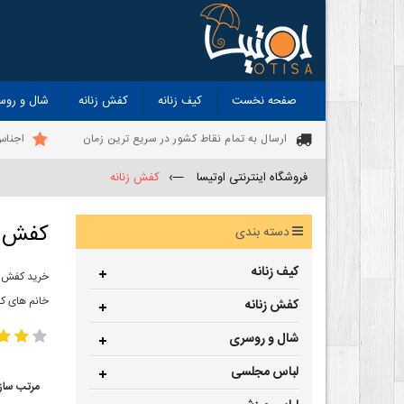
صفحه نخست
کیف زنانه
کفش زنانه
شال و روس
ارسال به تمام نقاط کشور در سریع ترین زمان
اجناس
فروشگاه اینترنتی اوتیسا
—›
کفش زنانه
کفش ز
دسته بندی
کیف زنانه
خرید کفش زن
خانم های ک
کفش زنانه
شال و روسری
لباس مجلسی
مرتب ساز