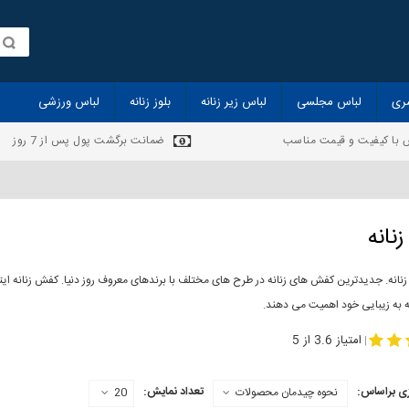
ری
لباس مجلسی
لباس زیر زنانه
بلوز زنانه
لباس ورزشی
 با کیفیت و قیمت مناسب
ضمانت برگشت پول پس از 7 روز
نانه
انه. جدیدترین کفش های زنانه در طرح های مختلف با برندهای معروف روز دنیا. کفش زنانه ایت
ه به زیبایی خود اهمیت می دهند.
-
مدل کفش دخترانه
مدل کفش زنانه
امتیاز 3.6 از 5
|
ی براساس:
تعداد نمایش:
نحوه چیدمان محصولات
20