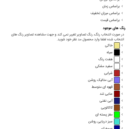
براساس زمان
براساس میزان تخفیف
براساس قیمت
رنگ های موجود
در صورت انتخاب رنگ، رنگ تصاویر تغییر نمی کند و جهت مشاهده تصاویر رنگ های
انتخاب شده لطفا وارد محصول مد نظر خود شوید.
خاکی
سیاه
هفت رنگ
سفید مشکی
شرابی
آبی متالیک روشن
قهوه ای متوسط
عنابی تند
آبی نفتی
کاکائویی
مغز پسته ای
سبز دریایی روشن
سرمه ای