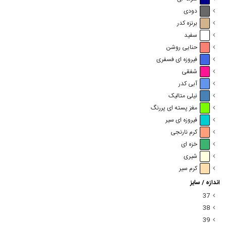
دودی
برنزه کدر
سفید
حنایی روشن
فیروزه ای فسفری
شفقی
آبی کدر
نیلی متالیک
مغز پسته ای پررنگ
فیروزه ای سیر
کرم نارنجی
خزه ای
شیری
کرم سیر
اندازه / سایز
37
38
39