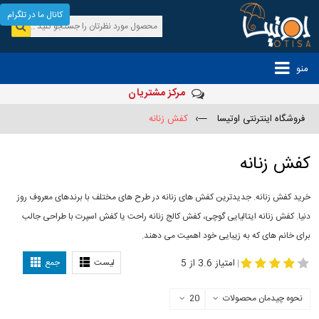
کانال ما در تلگرام
منو
مرکز مشتریان
فروشگاه اینترنتی اوتیسا
—›
کفش زنانه
کفش زنانه
خرید کفش زنانه. جدیدترین کفش های زنانه در طرح های مختلف با برندهای معروف روز
دنیا. کفش زنانه ایتالیایی گوچی، کفش کالج زنانه راحت یا کفش اسپرت با طراحی جالب
برای خانم های که به زیبایی خود اهمیت می دهند.
-
مدل کفش دخترانه
مدل کفش زنانه
امتیاز 3.6 از 5
لیست
جمع
|
نحوه چیدمان محصولات
20