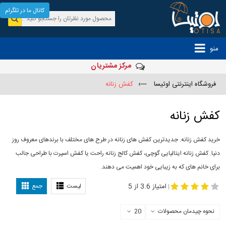
کانال ما در تلگرام
منو
مرکز مشتریان
فروشگاه اینترنتی اوتیسا
—›
کفش زنانه
کفش زنانه
خرید کفش زنانه. جدیدترین کفش های زنانه در طرح های مختلف با برندهای معروف روز
دنیا. کفش زنانه ایتالیایی گوچی، کفش کالج زنانه راحت یا کفش اسپرت با طراحی جالب
برای خانم های که به زیبایی خود اهمیت می دهند.
-
مدل کفش دخترانه
مدل کفش زنانه
امتیاز 3.6 از 5
لیست
جمع
|
نحوه چیدمان محصولات
20