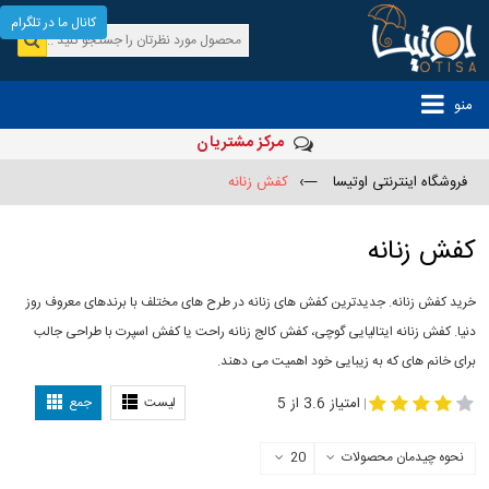
کانال ما در تلگرام
منو
مرکز مشتریان
فروشگاه اینترنتی اوتیسا
—›
کفش زنانه
کفش زنانه
خرید کفش زنانه. جدیدترین کفش های زنانه در طرح های مختلف با برندهای معروف روز
دنیا. کفش زنانه ایتالیایی گوچی، کفش کالج زنانه راحت یا کفش اسپرت با طراحی جالب
برای خانم های که به زیبایی خود اهمیت می دهند.
-
مدل کفش دخترانه
مدل کفش زنانه
امتیاز 3.6 از 5
لیست
جمع
|
نحوه چیدمان محصولات
20