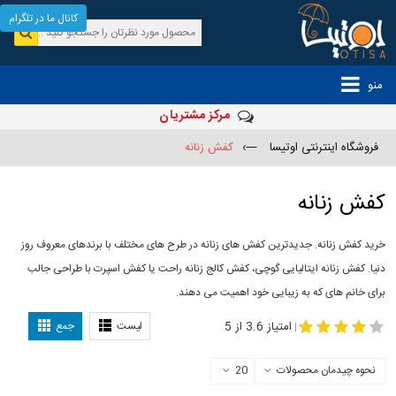
کانال ما در تلگرام
منو
مرکز مشتریان
فروشگاه اینترنتی اوتیسا
—›
کفش زنانه
کفش زنانه
خرید کفش زنانه. جدیدترین کفش های زنانه در طرح های مختلف با برندهای معروف روز
دنیا. کفش زنانه ایتالیایی گوچی، کفش کالج زنانه راحت یا کفش اسپرت با طراحی جالب
برای خانم های که به زیبایی خود اهمیت می دهند.
-
مدل کفش دخترانه
مدل کفش زنانه
امتیاز 3.6 از 5
لیست
جمع
|
نحوه چیدمان محصولات
20