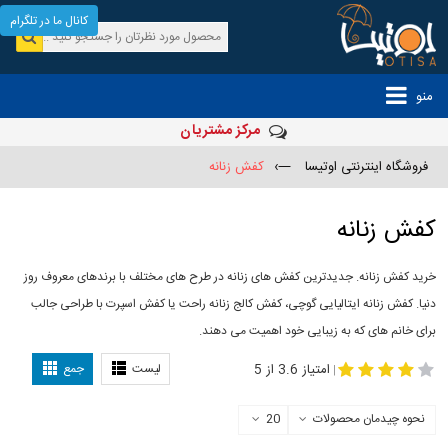
کانال ما در تلگرام
منو
مرکز مشتریان
فروشگاه اینترنتی اوتیسا
—›
کفش زنانه
کفش زنانه
خرید کفش زنانه. جدیدترین کفش های زنانه در طرح های مختلف با برندهای معروف روز
دنیا. کفش زنانه ایتالیایی گوچی، کفش کالج زنانه راحت یا کفش اسپرت با طراحی جالب
برای خانم های که به زیبایی خود اهمیت می دهند.
-
مدل کفش دخترانه
مدل کفش زنانه
امتیاز 3.6 از 5
لیست
جمع
|
نحوه چیدمان محصولات
20