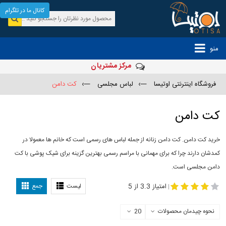
کانال ما در تلگرام
منو
مرکز مشتریان
فروشگاه اینترنتی اوتیسا
—›
لباس مجلسی
—›
کت دامن
کت دامن
خرید کت دامن. کت دامن زنانه از جمله لباس های رسمی است که خانم ها معمولا در
کمدشان دارند چرا که برای مهمانی با مراسم رسمی بهترین گزینه برای شیک پوشی با کت
دامن مجلسی است.
-
مدل کت و دامن
کت و دامن مجلسی
امتیاز 3.3 از 5
لیست
جمع
|
نحوه چیدمان محصولات
20