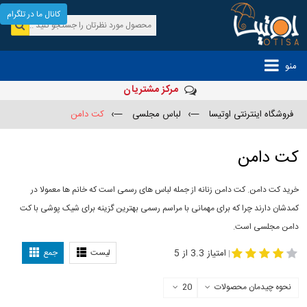
کانال ما در تلگرام
منو
مرکز مشتریان
فروشگاه اینترنتی اوتیسا
—›
لباس مجلسی
—›
کت دامن
کت دامن
خرید کت دامن. کت دامن زنانه از جمله لباس های رسمی است که خانم ها معمولا در
کمدشان دارند چرا که برای مهمانی با مراسم رسمی بهترین گزینه برای شیک پوشی با کت
دامن مجلسی است.
-
مدل کت و دامن
کت و دامن مجلسی
امتیاز 3.3 از 5
لیست
جمع
|
نحوه چیدمان محصولات
20