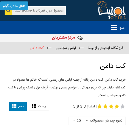
کانال ما در تلگرام
منو
مرکز مشتریان
فروشگاه اینترنتی اوتیسا
—›
لباس مجلسی
—›
کت دامن
کت دامن
خرید کت دامن. کت دامن زنانه از جمله لباس های رسمی است که خانم ها معمولا در
کمدشان دارند چرا که برای مهمانی با مراسم رسمی بهترین گزینه برای شیک پوشی با کت
دامن مجلسی است.
-
مدل کت و دامن
کت و دامن مجلسی
امتیاز 3.3 از 5
لیست
جمع
|
نحوه چیدمان محصولات
20