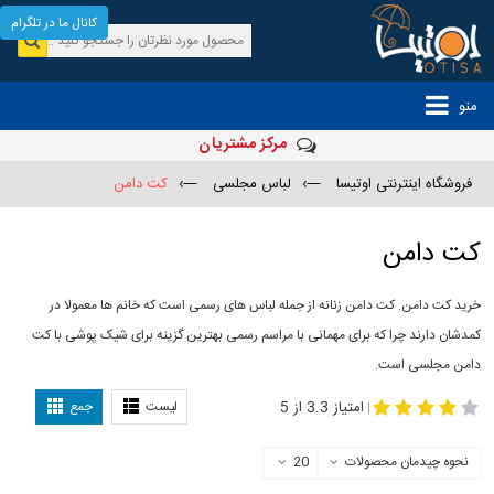
کانال ما در تلگرام
منو
مرکز مشتریان
فروشگاه اینترنتی اوتیسا
—›
لباس مجلسی
—›
کت دامن
کت دامن
خرید کت دامن. کت دامن زنانه از جمله لباس های رسمی است که خانم ها معمولا در
کمدشان دارند چرا که برای مهمانی با مراسم رسمی بهترین گزینه برای شیک پوشی با کت
دامن مجلسی است.
-
مدل کت و دامن
کت و دامن مجلسی
امتیاز 3.3 از 5
لیست
جمع
|
نحوه چیدمان محصولات
20