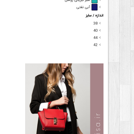
سبز کبریتی روشن
آبی نفتی
اندازه / سایز
38
40
44
42