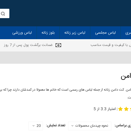
ری
لباس مجلسی
لباس زیر زنانه
بلوز زنانه
لباس ورزشی
 با کیفیت و قیمت مناسب
ضمانت برگشت پول پس از 7 روز
من
ن. کت دامن زنانه از جمله لباس های رسمی است که خانم ها معمولا در کمدشان دارند چرا که ب
ت.
-
مدل کت و دامن
کت و دامن مجلسی
امتیاز 3.3 از 5
|
ی براساس:
تعداد نمایش:
نحوه چیدمان محصولات
20