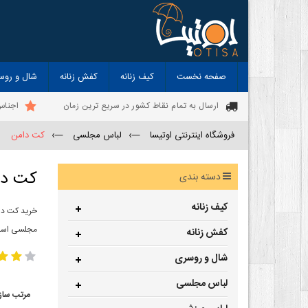
صفحه نخست
کیف زنانه
کفش زنانه
شال و روس
ارسال به تمام نقاط کشور در سریع ترین زمان
اجناس
فروشگاه اینترنتی اوتیسا
—›
لباس مجلسی
—›
کت دامن
کت دا
دسته بندی
کیف زنانه
خرید کت دام
مجلسی اس
کفش زنانه
شال و روسری
لباس مجلسی
مرتب ساز