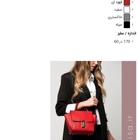
قهوه ای
سفید
خاکستری
سیاه
اندازه / سایز
170 در 60