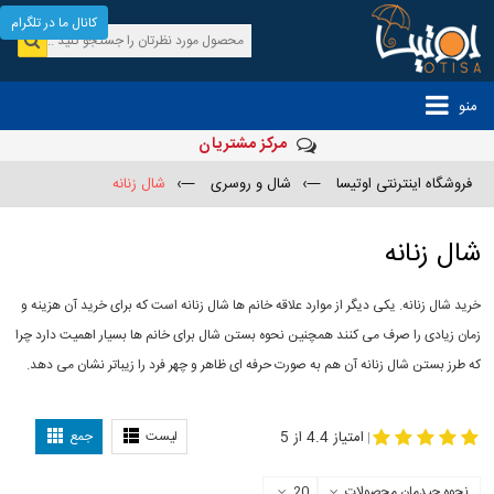
کانال ما در تلگرام
منو
مرکز مشتریان
فروشگاه اینترنتی اوتیسا
—›
شال و روسری
—›
شال زنانه
شال زنانه
خرید شال زنانه. یکی دیگر از موارد علاقه خانم ها شال زنانه است که برای خرید آن هزینه و
زمان زیادی را صرف می کنند همچنین نحوه بستن شال برای خانم ها بسیار اهمیت دارد چرا
که طرز بستن شال زنانه آن هم به صورت حرفه ای ظاهر و چهر فرد را زیباتر نشان می دهد.
-
مدل جدید شال
مدل بستن شال
امتیاز 4.4 از 5
لیست
جمع
|
نحوه چیدمان محصولات
20