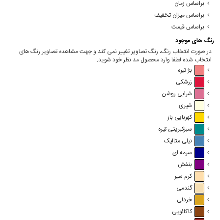
براساس زمان
براساس میزان تخفیف
براساس قیمت
رنگ های موجود
در صورت انتخاب رنگ، رنگ تصاویر تغییر نمی کند و جهت مشاهده تصاویر رنگ های
انتخاب شده لطفا وارد محصول مد نظر خود شوید.
بژ تیره
زرشکی
شرابی روشن
شیری
کهربایی باز
سبزکبریتی تیره
نیلی متالیک
سرمه ای
بنفش
کرم سیر
گندمی
خردلی
کاکائویی