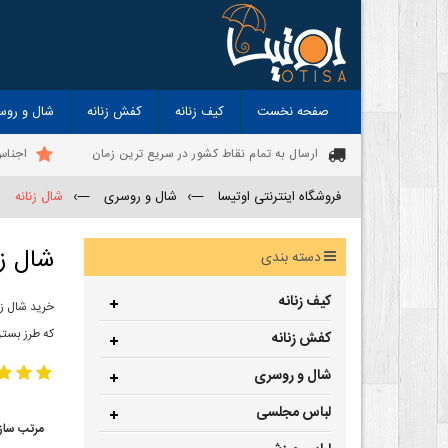
صفحه نخست
کیف زنانه
کفش زنانه
شال و روس
ارسال به تمام نقاط کشور در سریع ترین زمان
اجناس
فروشگاه اینترنتی اوتیسا
—›
شال و روسری
—›
شال زنانه
شال زن
دسته بندی
کیف زنانه
خرید شال زن
که طرز بستن
کفش زنانه
شال و روسری
لباس مجلسی
مرتب ساز