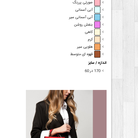
صورتی پررنگ
آبی آسمانی
آبی آسمانی سیر
بنفش روشن
کاهی
کرم
هلویی سیر
قهوه ای متوسط
اندازه / سایز
170 در 60