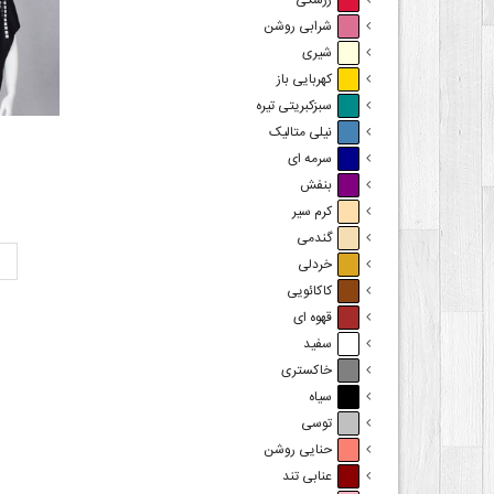
زرشکی
شرابی روشن
شیری
کهربایی باز
سبزکبریتی تیره
نیلی متالیک
ش
سرمه ای
بنفش
کرم سیر
گندمی
ت
خردلی
کاکائویی
قهوه ای
سفید
خاکستری
سیاه
توسی
حنایی روشن
عنابی تند