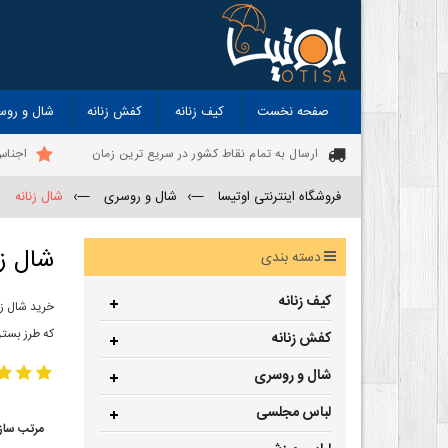
صفحه نخست
کیف زنانه
کفش زنانه
شال و روس
ارسال به تمام نقاط کشور در سریع ترین زمان
اجناس
فروشگاه اینترنتی اوتیسا
—›
شال و روسری
—›
شال زنانه
شال زن
دسته بندی
کیف زنانه
خرید شال زن
که طرز بستن
کفش زنانه
شال و روسری
لباس مجلسی
مرتب ساز