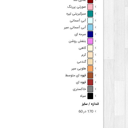
عنابی تند
صورتی پررنگ
سبزکبریتی تیره
آبی آسمانی
آبی آسمانی سیر
سرمه ای
بنفش روشن
کاهی
کرم
گندمی
هلویی سیر
قهوه ای متوسط
قهوه ای
خاکستری
سیاه
اندازه / سایز
170 در 60