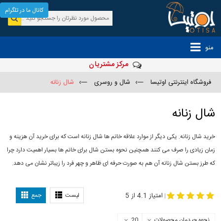
کانال ما در تلگرام
منو
مرکز مشتریان
فروشگاه اینترنتی اوتیسا
—›
شال و روسری
—›
شال زنانه
شال زنانه
خرید شال زنانه. یکی دیگر از موارد علاقه خانم ها شال زنانه است که برای خرید آن هزینه و
زمان زیادی را صرف می کنند همچنین نحوه بستن شال برای خانم ها بسیار اهمیت دارد چرا
که طرز بستن شال زنانه آن هم به صورت حرفه ای ظاهر و چهر فرد را زیباتر نشان می دهد.
-
مدل جدید شال
مدل بستن شال
امتیاز 4.1 از 5
لیست
جمع
|
نحوه چیدمان محصولات
20