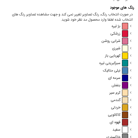
رنگ های موجود
در صورت انتخاب رنگ، رنگ تصاویر تغییر نمی کند و جهت مشاهده تصاویر رنگ های
انتخاب شده لطفا وارد محصول مد نظر خود شوید.
بژ تیره
زرشکی
شرابی روشن
شیری
کهربایی باز
سبزکبریتی تیره
نیلی متالیک
سرمه ای
بنفش
کرم سیر
گندمی
خردلی
کاکائویی
قهوه ای
سفید
خاکستری