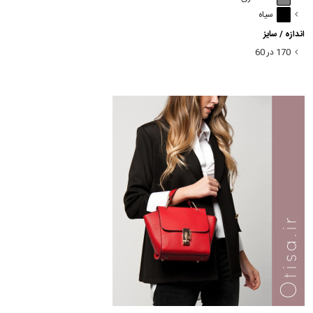
سیاه
اندازه / سایز
170 در 60