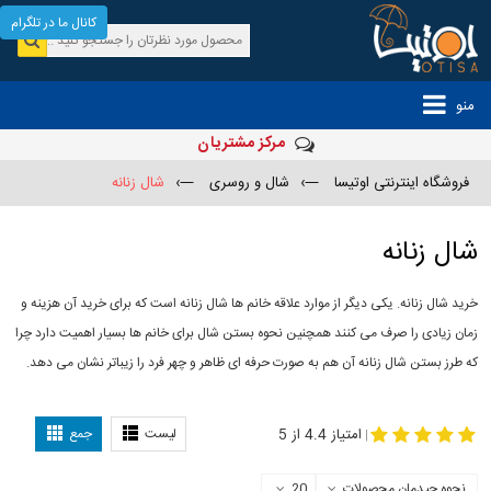
کانال ما در تلگرام
منو
مرکز مشتریان
فروشگاه اینترنتی اوتیسا
—›
شال و روسری
—›
شال زنانه
شال زنانه
خرید شال زنانه. یکی دیگر از موارد علاقه خانم ها شال زنانه است که برای خرید آن هزینه و
زمان زیادی را صرف می کنند همچنین نحوه بستن شال برای خانم ها بسیار اهمیت دارد چرا
که طرز بستن شال زنانه آن هم به صورت حرفه ای ظاهر و چهر فرد را زیباتر نشان می دهد.
-
مدل جدید شال
مدل بستن شال
امتیاز 4.4 از 5
لیست
جمع
|
نحوه چیدمان محصولات
20