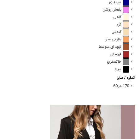
سرمه ای
بنفش روشن
کاهی
کرم
گندمی
هلویی سیر
قهوه ای متوسط
قهوه ای
خاکستری
سیاه
اندازه / سایز
170 در 60