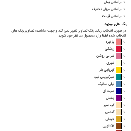
براساس زمان
براساس میزان تخفیف
براساس قیمت
رنگ های موجود
در صورت انتخاب رنگ، رنگ تصاویر تغییر نمی کند و جهت مشاهده تصاویر رنگ های
انتخاب شده لطفا وارد محصول مد نظر خود شوید.
بژ تیره
زرشکی
شرابی روشن
شیری
کهربایی باز
سبزکبریتی تیره
نیلی متالیک
سرمه ای
بنفش
کرم سیر
گندمی
خردلی
کاکائویی