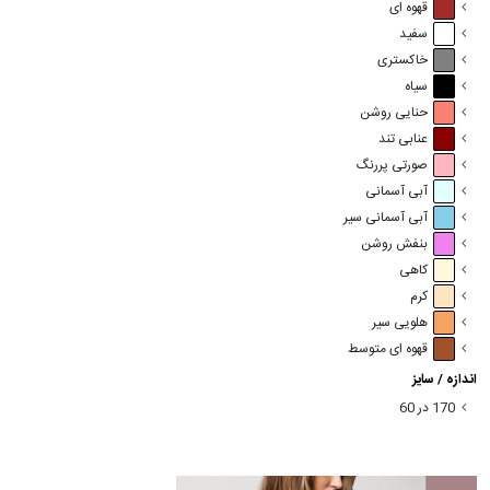
قهوه ای
سفید
خاکستری
سیاه
حنایی روشن
عنابی تند
صورتی پررنگ
آبی آسمانی
آبی آسمانی سیر
بنفش روشن
کاهی
کرم
هلویی سیر
قهوه ای متوسط
اندازه / سایز
170 در 60