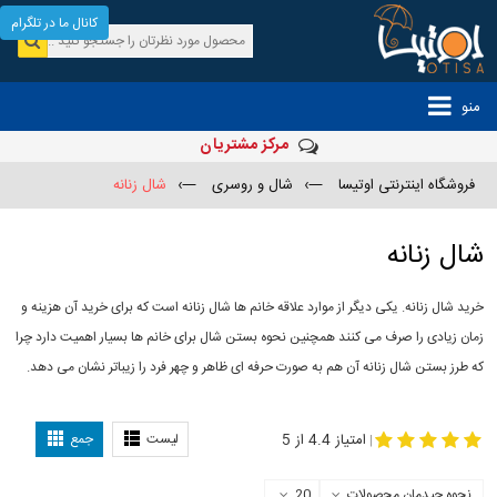
کانال ما در تلگرام
منو
مرکز مشتریان
فروشگاه اینترنتی اوتیسا
—›
شال و روسری
—›
شال زنانه
شال زنانه
خرید شال زنانه. یکی دیگر از موارد علاقه خانم ها شال زنانه است که برای خرید آن هزینه و
زمان زیادی را صرف می کنند همچنین نحوه بستن شال برای خانم ها بسیار اهمیت دارد چرا
که طرز بستن شال زنانه آن هم به صورت حرفه ای ظاهر و چهر فرد را زیباتر نشان می دهد.
-
مدل جدید شال
مدل بستن شال
امتیاز 4.4 از 5
لیست
جمع
|
نحوه چیدمان محصولات
20