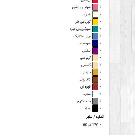
زرشکی
شرابی روشن
شیری
کهربایی باز
سبزکبریتی تیره
نیلی متالیک
سرمه ای
بنفش
کرم سیر
گندمی
خردلی
کاکائویی
قهوه ای
سفید
خاکستری
سیاه
اندازه / سایز
170 در 60