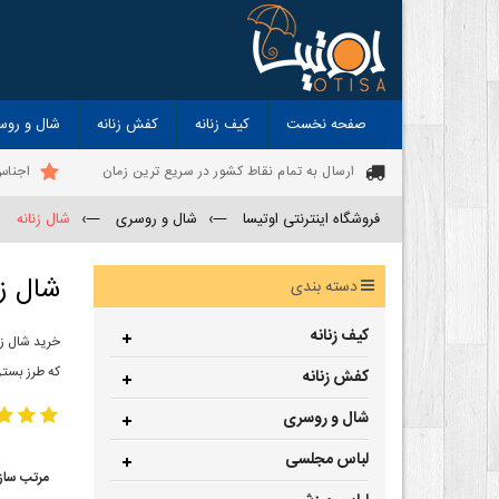
صفحه نخست
کیف زنانه
کفش زنانه
شال و روس
ارسال به تمام نقاط کشور در سریع ترین زمان
اجناس
فروشگاه اینترنتی اوتیسا
—›
شال و روسری
—›
شال زنانه
شال زن
دسته بندی
کیف زنانه
خرید شال زن
که طرز بستن
کفش زنانه
شال و روسری
لباس مجلسی
مرتب ساز