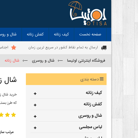
صفحه نخست
کیف زنانه
کفش زنانه
شال و روس
ارسال به تمام نقاط کشور در سریع ترین زمان
اجناس
فروشگاه اینترنتی اوتیسا
—›
شال و روسری
—›
شال زنانه
شال زن
دسته بندی
کیف زنانه
خرید شال زن
که طرز بستن
کفش زنانه
شال و روسری
لباس مجلسی
مرتب ساز