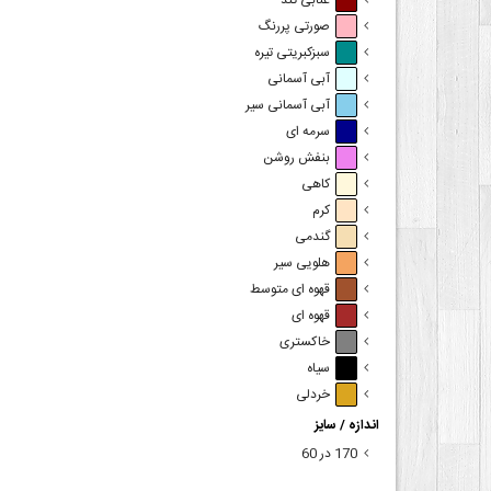
عنابی تند
صورتی پررنگ
سبزکبریتی تیره
آبی آسمانی
آبی آسمانی سیر
سرمه ای
بنفش روشن
کاهی
کرم
گندمی
هلویی سیر
قهوه ای متوسط
قهوه ای
خاکستری
سیاه
خردلی
اندازه / سایز
170 در 60