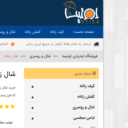
صفحه نخست
کیف زنانه
کفش زنانه
شال و روس
ارسال به تمام نقاط کشور در سریع ترین زمان
اجناس
فروشگاه اینترنتی اوتیسا
—›
شال و روسری
—›
شال زنانه
شال زن
دسته بندی
کیف زنانه
خرید شال زن
که طرز بستن
کفش زنانه
شال و روسری
لباس مجلسی
مرتب ساز