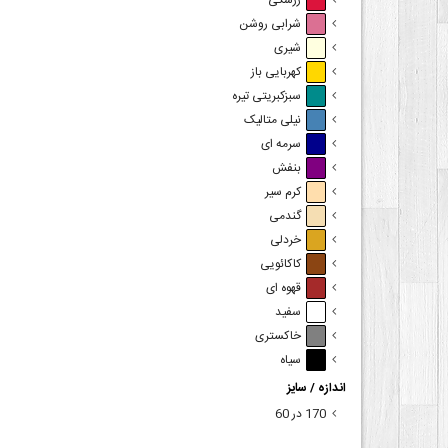
زرشکی
شرابی روشن
شیری
کهربایی باز
سبزکبریتی تیره
نیلی متالیک
سرمه ای
بنفش
کرم سیر
گندمی
خردلی
کاکائویی
قهوه ای
سفید
خاکستری
سیاه
اندازه / سایز
170 در 60