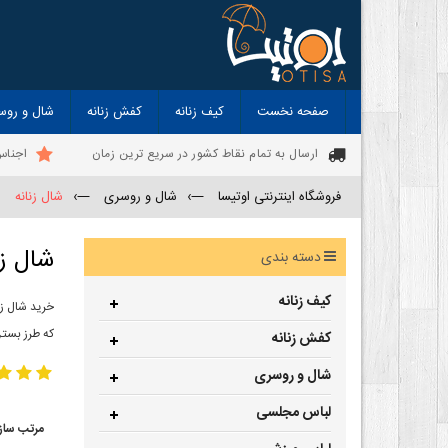
صفحه نخست
کیف زنانه
کفش زنانه
شال و روس
ارسال به تمام نقاط کشور در سریع ترین زمان
اجناس
فروشگاه اینترنتی اوتیسا
—›
شال و روسری
—›
شال زنانه
شال زن
دسته بندی
کیف زنانه
خرید شال زن
که طرز بستن
کفش زنانه
شال و روسری
لباس مجلسی
مرتب ساز