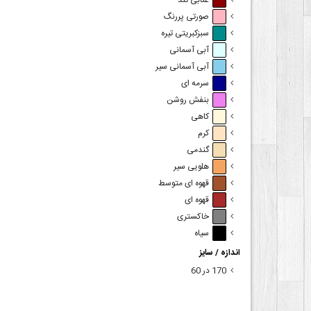
عنابی تند
صورتی پررنگ
سبزکبریتی تیره
آبی آسمانی
آبی آسمانی سیر
سرمه ای
بنفش روشن
کاهی
کرم
گندمی
هلویی سیر
قهوه ای متوسط
قهوه ای
خاکستری
سیاه
اندازه / سایز
170 در 60