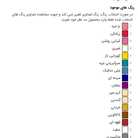
رنگ های موجود
در صورت انتخاب رنگ، رنگ تصاویر تغییر نمی کند و جهت مشاهده تصاویر رنگ های
انتخاب شده لطفا وارد محصول مد نظر خود شوید.
بژ تیره
زرشکی
شرابی روشن
شیری
کهربایی باز
سبزکبریتی تیره
نیلی متالیک
سرمه ای
بنفش
کرم سیر
گندمی
خردلی
کاکائویی
قهوه ای
سفید
خاکستری