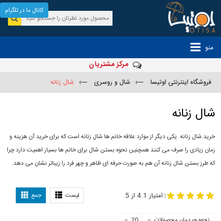
کانال ما در تلگرام
منو
مرکز مشتریان
فروشگاه اینترنتی اوتیسا
—›
شال و روسری
—›
شال زنانه
شال زنانه
خرید شال زنانه. یکی دیگر از موارد علاقه خانم ها شال زنانه است که برای خرید آن هزینه و
زمان زیادی را صرف می کنند همچنین نحوه بستن شال برای خانم ها بسیار اهمیت دارد چرا
که طرز بستن شال زنانه آن هم به صورت حرفه ای ظاهر و چهر فرد را زیباتر نشان می دهد.
-
مدل جدید شال
مدل بستن شال
امتیاز 4.1 از 5
لیست
جمع
|
نحوه چیدمان محصولات
20