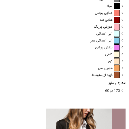
سیاه
حنایی روشن
عنابی تند
صورتی پررنگ
آبی آسمانی
آبی آسمانی سیر
بنفش روشن
کاهی
کرم
هلویی سیر
قهوه ای متوسط
اندازه / سایز
170 در 60