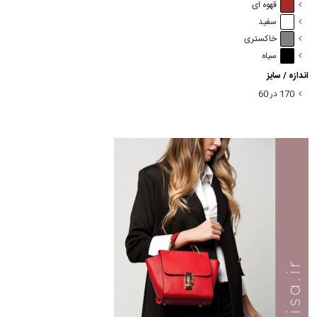
قهوه ای
سفید
خاکستری
سیاه
اندازه / سایز
170 در 60