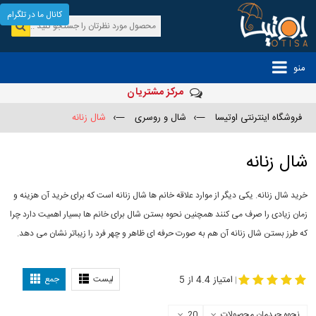
کانال ما در تلگرام
منو
مرکز مشتریان
فروشگاه اینترنتی اوتیسا
—›
شال و روسری
—›
شال زنانه
شال زنانه
خرید شال زنانه. یکی دیگر از موارد علاقه خانم ها شال زنانه است که برای خرید آن هزینه و
زمان زیادی را صرف می کنند همچنین نحوه بستن شال برای خانم ها بسیار اهمیت دارد چرا
که طرز بستن شال زنانه آن هم به صورت حرفه ای ظاهر و چهر فرد را زیباتر نشان می دهد.
-
مدل جدید شال
مدل بستن شال
امتیاز 4.4 از 5
لیست
جمع
|
نحوه چیدمان محصولات
20