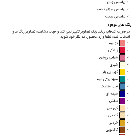
براساس زمان
براساس میزان تخفیف
براساس قیمت
رنگ های موجود
در صورت انتخاب رنگ، رنگ تصاویر تغییر نمی کند و جهت مشاهده تصاویر رنگ های
انتخاب شده لطفا وارد محصول مد نظر خود شوید.
بژ تیره
زرشکی
شرابی روشن
شیری
کهربایی باز
سبزکبریتی تیره
نیلی متالیک
سرمه ای
بنفش
کرم سیر
گندمی
خردلی
کاکائویی