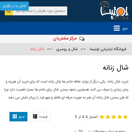
کانال ما در تلگرام
منو
مرکز مشتریان
فروشگاه اینترنتی اوتیسا
—›
شال و روسری
—›
شال زنانه
شال زنانه
خرید شال زنانه. یکی دیگر از موارد علاقه خانم ها شال زنانه است که برای خرید آن هزینه و
زمان زیادی را صرف می کنند همچنین نحوه بستن شال برای خانم ها بسیار اهمیت دارد چرا
که طرز بستن شال زنانه آن هم به صورت حرفه ای ظاهر و چهر فرد را زیباتر نشان می دهد.
-
مدل جدید شال
مدل بستن شال
امتیاز 4.4 از 5
لیست
جمع
|
نحوه چیدمان محصولات
20