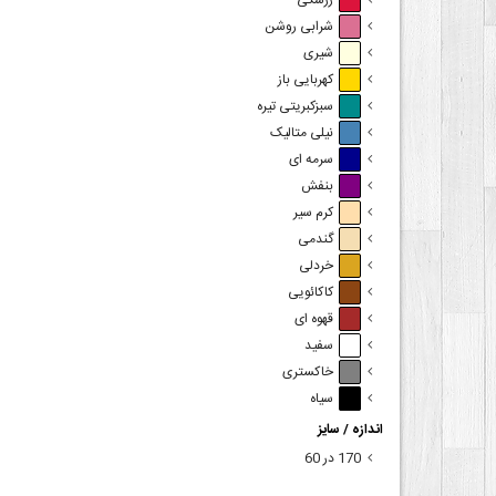
زرشکی
شرابی روشن
شیری
کهربایی باز
سبزکبریتی تیره
نیلی متالیک
سرمه ای
بنفش
کرم سیر
گندمی
خردلی
کاکائویی
قهوه ای
سفید
خاکستری
سیاه
اندازه / سایز
170 در 60