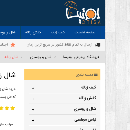
صفحه نخست
کیف زنانه
کفش زنانه
شال و روس
ارسال به تمام نقاط کشور در سریع ترین زمان
اجناس
فروشگاه اینترنتی اوتیسا
—›
شال و روسری
—›
شال زنانه
شال زن
دسته بندی
کیف زنانه
خرید شال زن
که طرز بستن
کفش زنانه
شال و روسری
لباس مجلسی
مرتب ساز