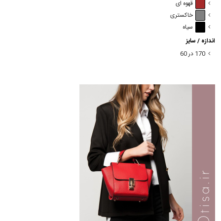
قهوه ای
خاکستری
سیاه
اندازه / سایز
170 در 60