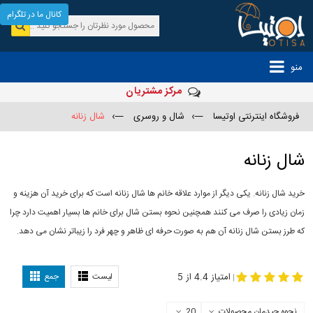
کانال ما در تلگرام
منو
مرکز مشتریان
فروشگاه اینترنتی اوتیسا
—›
شال و روسری
—›
شال زنانه
شال زنانه
خرید شال زنانه. یکی دیگر از موارد علاقه خانم ها شال زنانه است که برای خرید آن هزینه و
زمان زیادی را صرف می کنند همچنین نحوه بستن شال برای خانم ها بسیار اهمیت دارد چرا
که طرز بستن شال زنانه آن هم به صورت حرفه ای ظاهر و چهر فرد را زیباتر نشان می دهد.
-
مدل جدید شال
مدل بستن شال
امتیاز 4.4 از 5
لیست
جمع
|
نحوه چیدمان محصولات
20