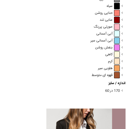
سیاه
حنایی روشن
عنابی تند
صورتی پررنگ
آبی آسمانی
آبی آسمانی سیر
بنفش روشن
کاهی
کرم
هلویی سیر
قهوه ای متوسط
اندازه / سایز
170 در 60