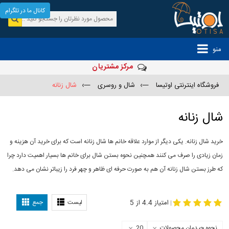
کانال ما در تلگرام
منو
مرکز مشتریان
فروشگاه اینترنتی اوتیسا
—›
شال و روسری
—›
شال زنانه
شال زنانه
خرید شال زنانه. یکی دیگر از موارد علاقه خانم ها شال زنانه است که برای خرید آن هزینه و
زمان زیادی را صرف می کنند همچنین نحوه بستن شال برای خانم ها بسیار اهمیت دارد چرا
که طرز بستن شال زنانه آن هم به صورت حرفه ای ظاهر و چهر فرد را زیباتر نشان می دهد.
-
مدل جدید شال
مدل بستن شال
امتیاز 4.4 از 5
لیست
جمع
|
نحوه چیدمان محصولات
20