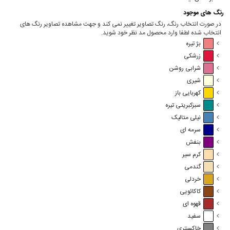
رنگ های موجود
در صورت انتخاب رنگ، رنگ تصاویر تغییر نمی کند و جهت مشاهده تصاویر رنگ های
انتخاب شده لطفا وارد محصول مد نظر خود شوید.
بژ تیره
زرشکی
شرابی روشن
شیری
کهربایی باز
سبزکبریتی تیره
نیلی متالیک
سرمه ای
بنفش
کرم سیر
گندمی
خردلی
کاکائویی
قهوه ای
سفید
خاکستری