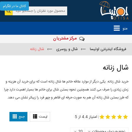
کانال ما در تلگرام
منو
مرکز مشتریان
فروشگاه اینترنتی اوتیسا
—›
شال و روسری
—›
شال زنانه
شال زنانه
خرید شال زنانه. یکی دیگر از موارد علاقه خانم ها شال زنانه است که برای خرید آن هزینه و
زمان زیادی را صرف می کنند همچنین نحوه بستن شال برای خانم ها بسیار اهمیت دارد چرا
که طرز بستن شال زنانه آن هم به صورت حرفه ای ظاهر و چهر فرد را زیباتر نشان می دهد.
-
مدل جدید شال
مدل بستن شال
امتیاز 4.4 از 5
لیست
جمع
|
نحوه چیدمان محصولات
20