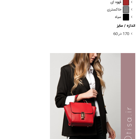
قهوه ای
خاکستری
سیاه
اندازه / سایز
170 در 60