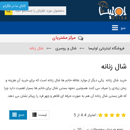
کانال ما در تلگرام
منو
مرکز مشتریان
فروشگاه اینترنتی اوتیسا
—›
شال و روسری
—›
شال زنانه
شال زنانه
خرید شال زنانه. یکی دیگر از موارد علاقه خانم ها شال زنانه است که برای خرید آن هزینه و
زمان زیادی را صرف می کنند همچنین نحوه بستن شال برای خانم ها بسیار اهمیت دارد چرا
که طرز بستن شال زنانه آن هم به صورت حرفه ای ظاهر و چهر فرد را زیباتر نشان می دهد.
-
مدل جدید شال
مدل بستن شال
امتیاز 4.4 از 5
لیست
جمع
|
نحوه چیدمان محصولات
20