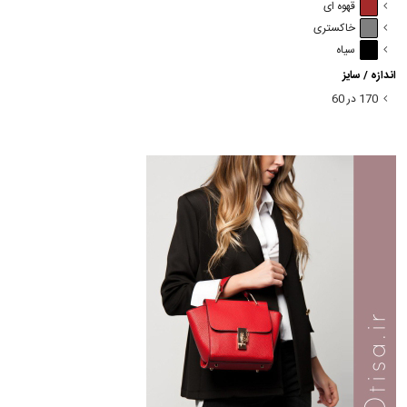
قهوه ای
خاکستری
سیاه
اندازه / سایز
170 در 60