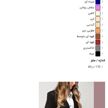
سرمه ای
بنفش روشن
کاهی
کرم
گندمی
هلویی سیر
قهوه ای متوسط
قهوه ای
خاکستری
سیاه
اندازه / سایز
170 در 60