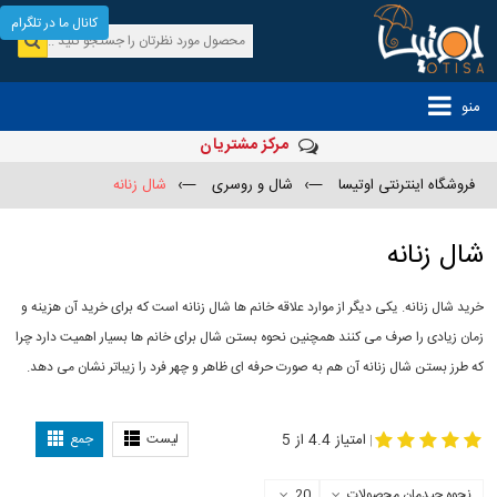
کانال ما در تلگرام
منو
مرکز مشتریان
فروشگاه اینترنتی اوتیسا
—›
شال و روسری
—›
شال زنانه
شال زنانه
خرید شال زنانه. یکی دیگر از موارد علاقه خانم ها شال زنانه است که برای خرید آن هزینه و
زمان زیادی را صرف می کنند همچنین نحوه بستن شال برای خانم ها بسیار اهمیت دارد چرا
که طرز بستن شال زنانه آن هم به صورت حرفه ای ظاهر و چهر فرد را زیباتر نشان می دهد.
-
مدل جدید شال
مدل بستن شال
امتیاز 4.4 از 5
لیست
جمع
|
نحوه چیدمان محصولات
20