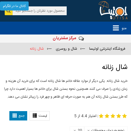
کانال ما در تلگرام
منو
مرکز مشتریان
فروشگاه اینترنتی اوتیسا
—›
شال و روسری
—›
شال زنانه
شال زنانه
خرید شال زنانه. یکی دیگر از موارد علاقه خانم ها شال زنانه است که برای خرید آن هزینه و
زمان زیادی را صرف می کنند همچنین نحوه بستن شال برای خانم ها بسیار اهمیت دارد چرا
که طرز بستن شال زنانه آن هم به صورت حرفه ای ظاهر و چهر فرد را زیباتر نشان می دهد.
-
مدل جدید شال
مدل بستن شال
امتیاز 4.4 از 5
لیست
جمع
|
نحوه چیدمان محصولات
20