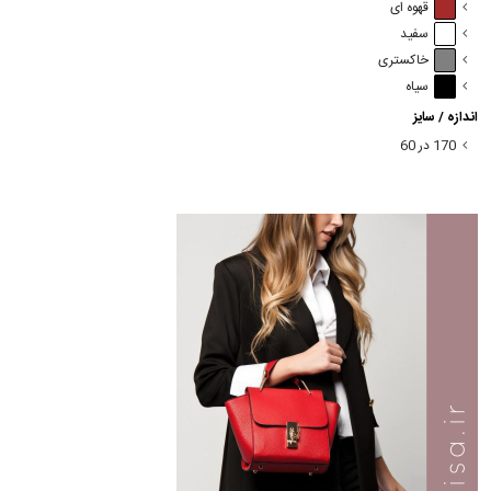
قهوه ای
سفید
خاکستری
سیاه
اندازه / سایز
170 در 60