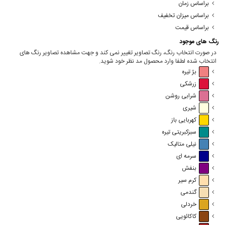
براساس زمان
براساس میزان تخفیف
براساس قیمت
رنگ های موجود
در صورت انتخاب رنگ، رنگ تصاویر تغییر نمی کند و جهت مشاهده تصاویر رنگ های
انتخاب شده لطفا وارد محصول مد نظر خود شوید.
بژ تیره
زرشکی
شرابی روشن
شیری
کهربایی باز
سبزکبریتی تیره
نیلی متالیک
سرمه ای
بنفش
کرم سیر
گندمی
خردلی
کاکائویی