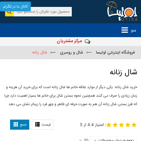
کانال ما در تلگرام
منو
مرکز مشتریان
فروشگاه اینترنتی اوتیسا
—›
شال و روسری
—›
شال زنانه
شال زنانه
خرید شال زنانه. یکی دیگر از موارد علاقه خانم ها شال زنانه است که برای خرید آن هزینه و
زمان زیادی را صرف می کنند همچنین نحوه بستن شال برای خانم ها بسیار اهمیت دارد چرا
که طرز بستن شال زنانه آن هم به صورت حرفه ای ظاهر و چهر فرد را زیباتر نشان می دهد.
-
مدل جدید شال
مدل بستن شال
امتیاز 4.4 از 5
لیست
جمع
|
نحوه چیدمان محصولات
20