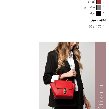
قهوه ای
خاکستری
سیاه
اندازه / سایز
170 در 60