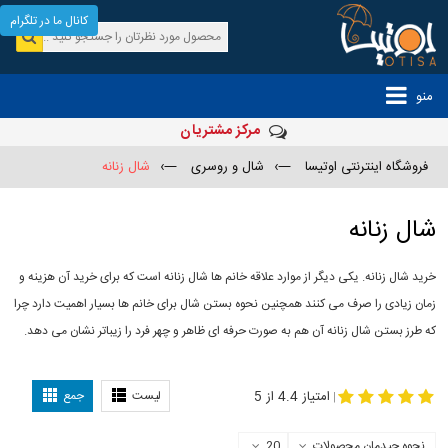
کانال ما در تلگرام
منو
مرکز مشتریان
فروشگاه اینترنتی اوتیسا
—›
شال و روسری
—›
شال زنانه
شال زنانه
خرید شال زنانه. یکی دیگر از موارد علاقه خانم ها شال زنانه است که برای خرید آن هزینه و
زمان زیادی را صرف می کنند همچنین نحوه بستن شال برای خانم ها بسیار اهمیت دارد چرا
که طرز بستن شال زنانه آن هم به صورت حرفه ای ظاهر و چهر فرد را زیباتر نشان می دهد.
-
مدل جدید شال
مدل بستن شال
امتیاز 4.4 از 5
لیست
جمع
|
نحوه چیدمان محصولات
20