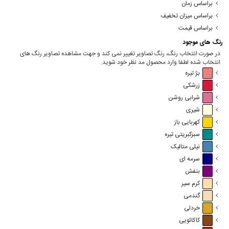
براساس زمان
براساس میزان تخفیف
براساس قیمت
رنگ های موجود
در صورت انتخاب رنگ، رنگ تصاویر تغییر نمی کند و جهت مشاهده تصاویر رنگ های
انتخاب شده لطفا وارد محصول مد نظر خود شوید.
بژ تیره
زرشکی
شرابی روشن
شیری
کهربایی باز
سبزکبریتی تیره
نیلی متالیک
سرمه ای
بنفش
کرم سیر
گندمی
خردلی
کاکائویی