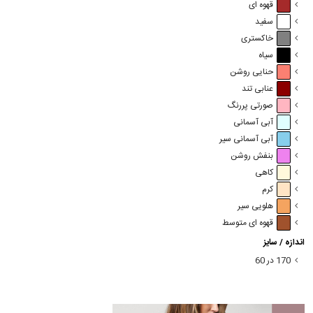
قهوه ای
سفید
خاکستری
سیاه
حنایی روشن
عنابی تند
صورتی پررنگ
آبی آسمانی
آبی آسمانی سیر
بنفش روشن
کاهی
کرم
هلویی سیر
قهوه ای متوسط
اندازه / سایز
170 در 60