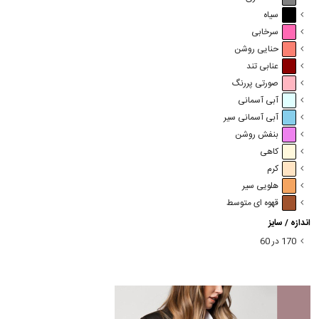
سیاه
سرخابی
حنایی روشن
عنابی تند
صورتی پررنگ
آبی آسمانی
آبی آسمانی سیر
بنفش روشن
کاهی
کرم
هلویی سیر
قهوه ای متوسط
اندازه / سایز
170 در 60