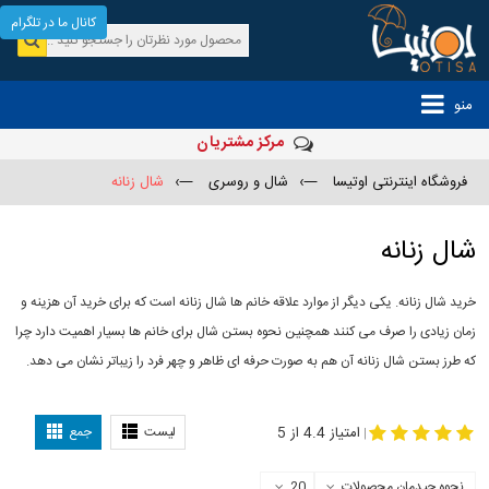
کانال ما در تلگرام
منو
مرکز مشتریان
فروشگاه اینترنتی اوتیسا
—›
شال و روسری
—›
شال زنانه
شال زنانه
خرید شال زنانه. یکی دیگر از موارد علاقه خانم ها شال زنانه است که برای خرید آن هزینه و
زمان زیادی را صرف می کنند همچنین نحوه بستن شال برای خانم ها بسیار اهمیت دارد چرا
که طرز بستن شال زنانه آن هم به صورت حرفه ای ظاهر و چهر فرد را زیباتر نشان می دهد.
-
مدل جدید شال
مدل بستن شال
امتیاز 4.4 از 5
لیست
جمع
|
نحوه چیدمان محصولات
20