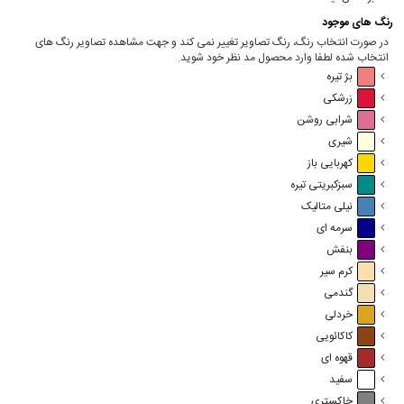
رنگ های موجود
در صورت انتخاب رنگ، رنگ تصاویر تغییر نمی کند و جهت مشاهده تصاویر رنگ های
انتخاب شده لطفا وارد محصول مد نظر خود شوید.
بژ تیره
زرشکی
شرابی روشن
شیری
کهربایی باز
سبزکبریتی تیره
نیلی متالیک
سرمه ای
بنفش
کرم سیر
گندمی
خردلی
کاکائویی
قهوه ای
سفید
خاکستری