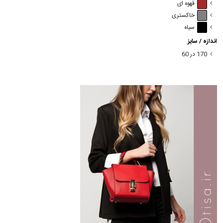
قهوه ای
خاکستری
سیاه
اندازه / سایز
170 در 60