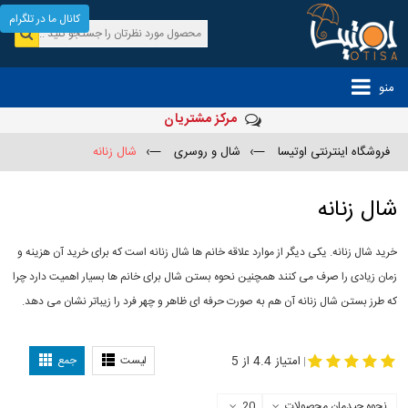
کانال ما در تلگرام
منو
مرکز مشتریان
فروشگاه اینترنتی اوتیسا
—›
شال و روسری
—›
شال زنانه
شال زنانه
خرید شال زنانه. یکی دیگر از موارد علاقه خانم ها شال زنانه است که برای خرید آن هزینه و
زمان زیادی را صرف می کنند همچنین نحوه بستن شال برای خانم ها بسیار اهمیت دارد چرا
که طرز بستن شال زنانه آن هم به صورت حرفه ای ظاهر و چهر فرد را زیباتر نشان می دهد.
-
مدل جدید شال
مدل بستن شال
امتیاز 4.4 از 5
لیست
جمع
|
نحوه چیدمان محصولات
20