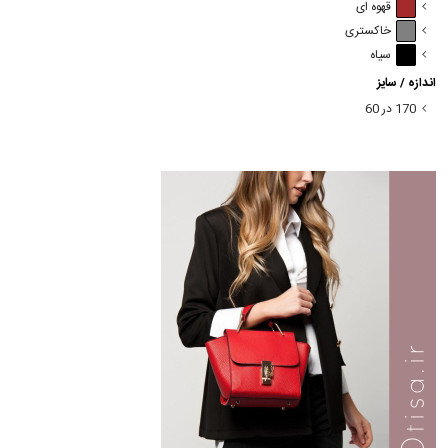
قهوه ای
خاکستری
سیاه
اندازه / سایز
170 در 60