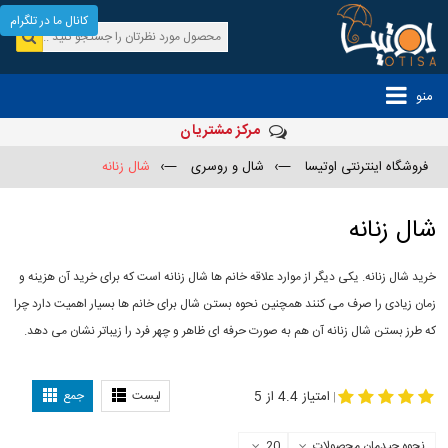
کانال ما در تلگرام
منو
مرکز مشتریان
فروشگاه اینترنتی اوتیسا
—›
شال و روسری
—›
شال زنانه
شال زنانه
خرید شال زنانه. یکی دیگر از موارد علاقه خانم ها شال زنانه است که برای خرید آن هزینه و
زمان زیادی را صرف می کنند همچنین نحوه بستن شال برای خانم ها بسیار اهمیت دارد چرا
که طرز بستن شال زنانه آن هم به صورت حرفه ای ظاهر و چهر فرد را زیباتر نشان می دهد.
-
مدل جدید شال
مدل بستن شال
امتیاز 4.4 از 5
لیست
جمع
|
نحوه چیدمان محصولات
20