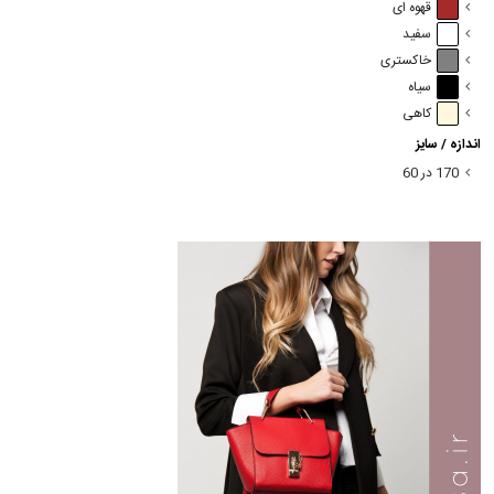
قهوه ای
سفید
خاکستری
سیاه
کاهی
اندازه / سایز
170 در 60