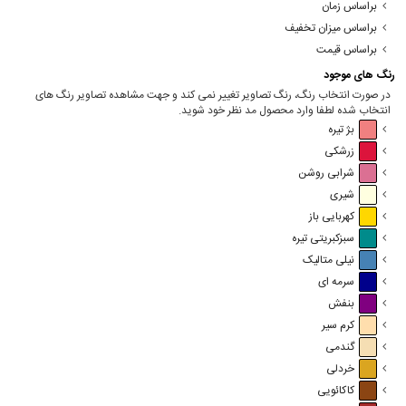
براساس زمان
براساس میزان تخفیف
براساس قیمت
رنگ های موجود
در صورت انتخاب رنگ، رنگ تصاویر تغییر نمی کند و جهت مشاهده تصاویر رنگ های
انتخاب شده لطفا وارد محصول مد نظر خود شوید.
بژ تیره
زرشکی
شرابی روشن
شیری
کهربایی باز
سبزکبریتی تیره
نیلی متالیک
سرمه ای
بنفش
کرم سیر
گندمی
خردلی
کاکائویی