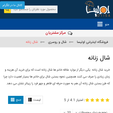
کانال ما در تلگرام
منو
مرکز مشتریان
فروشگاه اینترنتی اوتیسا
—›
شال و روسری
—›
شال زنانه
شال زنانه
خرید شال زنانه. یکی دیگر از موارد علاقه خانم ها شال زنانه است که برای خرید آن هزینه و
زمان زیادی را صرف می کنند همچنین نحوه بستن شال برای خانم ها بسیار اهمیت دارد چرا
که طرز بستن شال زنانه آن هم به صورت حرفه ای ظاهر و چهر فرد را زیباتر نشان می دهد.
-
مدل جدید شال
مدل بستن شال
امتیاز 4.1 از 5
لیست
جمع
|
نحوه چیدمان محصولات
20