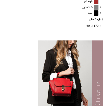
قهوه ای
خاکستری
سیاه
اندازه / سایز
170 در 60