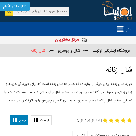
کانال ما در تلگرام
منو
مرکز مشتریان
فروشگاه اینترنتی اوتیسا
—›
شال و روسری
—›
شال زنانه
شال زنانه
خرید شال زنانه. یکی دیگر از موارد علاقه خانم ها شال زنانه است که برای خرید آن هزینه و
زمان زیادی را صرف می کنند همچنین نحوه بستن شال برای خانم ها بسیار اهمیت دارد چرا
که طرز بستن شال زنانه آن هم به صورت حرفه ای ظاهر و چهر فرد را زیباتر نشان می دهد.
-
مدل جدید شال
مدل بستن شال
امتیاز 4.4 از 5
لیست
جمع
|
نحوه چیدمان محصولات
20