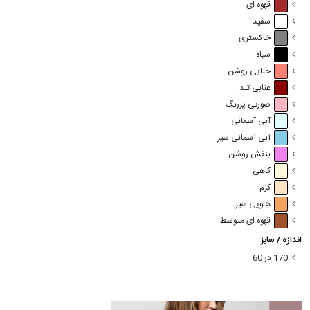
قهوه ای
سفید
خاکستری
سیاه
حنایی روشن
عنابی تند
صورتی پررنگ
آبی آسمانی
آبی آسمانی سیر
بنفش روشن
کاهی
کرم
هلویی سیر
قهوه ای متوسط
اندازه / سایز
170 در 60