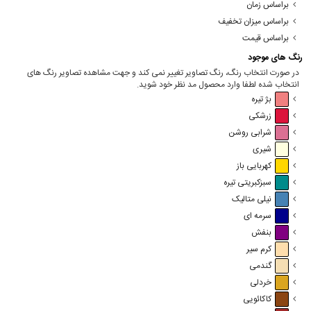
براساس زمان
براساس میزان تخفیف
براساس قیمت
رنگ های موجود
در صورت انتخاب رنگ، رنگ تصاویر تغییر نمی کند و جهت مشاهده تصاویر رنگ های
انتخاب شده لطفا وارد محصول مد نظر خود شوید.
بژ تیره
زرشکی
شرابی روشن
شیری
کهربایی باز
سبزکبریتی تیره
نیلی متالیک
سرمه ای
بنفش
کرم سیر
گندمی
خردلی
کاکائویی