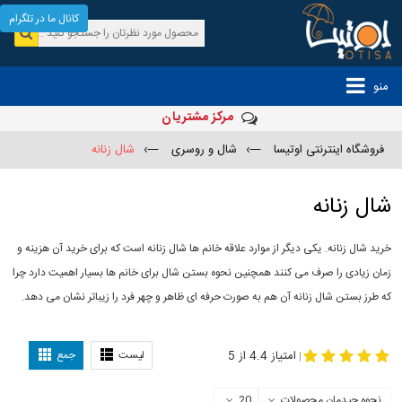
کانال ما در تلگرام
منو
مرکز مشتریان
فروشگاه اینترنتی اوتیسا
—›
شال و روسری
—›
شال زنانه
شال زنانه
خرید شال زنانه. یکی دیگر از موارد علاقه خانم ها شال زنانه است که برای خرید آن هزینه و
زمان زیادی را صرف می کنند همچنین نحوه بستن شال برای خانم ها بسیار اهمیت دارد چرا
که طرز بستن شال زنانه آن هم به صورت حرفه ای ظاهر و چهر فرد را زیباتر نشان می دهد.
-
مدل جدید شال
مدل بستن شال
امتیاز 4.4 از 5
لیست
جمع
|
نحوه چیدمان محصولات
20